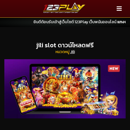
ยินดีต้อนรับเข้าสู่เว็บไซต์ 123Play เว็บพนันออนไลน์
แทงบอ
jili slot ดาวน์โหลดฟรี
หมวดหมู่
Jili