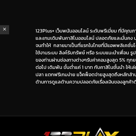
123Plus+ เว็บพนันออนไลน์ ระดับพรีเมี่ยม ที่มีคุณภา
และเกมเดิมพันคาสิโนออนไลน์ ปลอดภัยและมั่นคง บริก
จนทำให้ กลายมาเป็นที่แรกในไทยที่มีแอพพลิเคชั่
ใช้งานระบบ ลิงค์รับทรัพย์ หรือ ระบบแนะนำเพื่อน รูป
ของท่านผ่านช่องทางต่างๆรับค่าคอมสูงสุด 5% ทุกยอดก
ต่อไป เดิมพัน ขั้นต่ำแค่ 1 บาท กับคาสิโนชั้นนำ ใ
ปลา แตกฟรีเกมง่าย แจ็คพ็อตจ่ายสูงสุดถึงหลักล้าน 
ด้านการดูแลด้านความปลอดภัยเรื่องเงินของลูกค้าดี