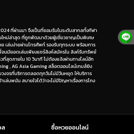
2024 ที่ผ่านมา จึงเป็นที่ยอมรับในระดับสากลทั้งกีฬา
ใหม่ล่าสุด ที่ถูกพัฒนาด้วยผู้เชี่ยวชาญเป็นพิเศษ
ย เล่นง่ายผ่านโทรศัพท์ รองรับทุกระบบ พร้อมการ
ื่อนมียอดเล่นเพียงแชร์ลิงค์สมัครใน ลิงค์รับทรัพย์
ที่สุดภายใน 10 วินาที ไม่ต้องแจ้งผ่านทางไลน์อีก
 Gaming , AG Asia Gaming สล็อตออนไลน์เกมส์ยิง
วงจรที่บริการตลอดทุกวันไม่มีวันหยุด ให้บริการ
้าเล่นพนัน สบายใจได้ว่าจะไม่มีปัญหาเรื่องการโกง
อล
ซื้อหวยออนไลน์