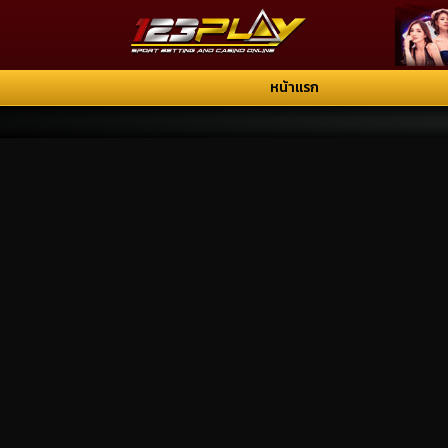
หน้าแรก